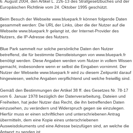
6. August 2004, den Artikel L. 226-13 des Strafgesetzbuches und der
Europäischen Richtlinie vom 24. Oktober 1995 geschützt.
Beim Besuch der Webseite www.bluepark.fr können folgende Daten
gesammelt werden: Die URL der Links, über die der Nutzer auf die
Webseite www.bluepark.fr gelangt ist, der Internet-Provider des
Nutzers, die IP-Adresse des Nutzers.
Blue Park sammelt nur solche persönliche Daten den Nutzer
betreffend, die für bestimmte Dienstleistungen von www.bluepark.fr
benötigt werden. Diese Angaben werden vom Nutzer in vollem Wissen
gemacht, insbesondere wenn er selbst die Eingaben vornimmt. Der
Nutzer der Webseite www.bluepark.fr wird zu diesem Zeitpunkt darauf
hingewiesen, welche Angaben verpflichtend und welche freiwillig sind.
Gemäß den Bestimmungen der Artikel 38 ff. des Gesetzes Nr. 78-17
vom 6. Januar 1978 bezüglich der Datenverarbeitung, Dateien und
Freiheiten, hat jeder Nutzer das Recht, die ihn betreffenden Daten
einzusehen, zu verändern und Widerspruch gegen sie einzulegen.
Hierfür muss er einen schriftlichen und unterschriebenen Antrag
übermitteln, dem eine Kopie eines unterschriebenen
Ausweisdokuments und eine Adresse beizufügen sind, an welche die
Antwort zu senden ist.