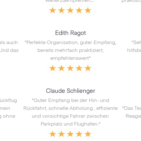
weiterzuempfehlen..."
praktisc
Edith Ragot
als auch
"Perfekte Organisation, guter Empfang,
"Seh
 Und das
bereits mehrfach praktiziert,
hilfs
empfehlenswert"
Claude Schlienger
ückflug
"Guter Empfang bei der Hin- und
 mein
Rückfahrt, schnelle Abholung , effiziente
"Das Te
g ohne
und vorsichtige Fahrer zwischen
Reagie
Parkplatz und Flughafen."