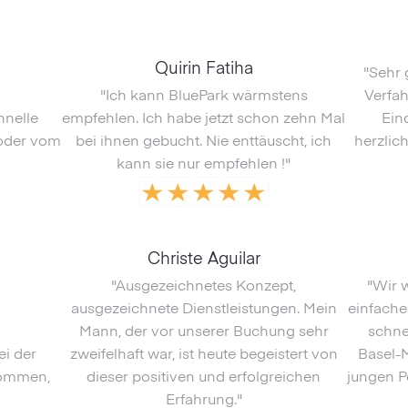
Quirin Fatiha
"Sehr 
"Ich kann BluePark wärmstens
Verfa
hnelle
empfehlen. Ich habe jetzt schon zehn Mal
Ein
 oder vom
bei ihnen gebucht. Nie enttäuscht, ich
herzlic
kann sie nur empfehlen !"
Christe Aguilar
"Ausgezeichnetes Konzept,
"Wir 
ausgezeichnete Dienstleistungen. Mein
einfache
Mann, der vor unserer Buchung sehr
schne
ei der
zweifelhaft war, ist heute begeistert von
Basel-M
kommen,
dieser positiven und erfolgreichen
jungen P
Erfahrung."