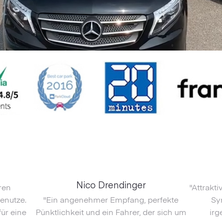
Nico Drendinger
ren
"Attrakt
enutze.
"Ein angenehmer Empfang, perfekte
Sy
für eine
Pünktlichkeit und ein Fahrer, der sich um
irg