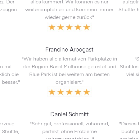
ng. Der
alles kümmert. Wir können es nur
aufget
ugzeugen
weiterempfehlen und kommen immer
Shuttle, 
wieder gerne zurück"
Francine Arbogast
"Wir haben alle alternativen Parkplätze in
"S
n mit
der Region Basel Mulhouse getestet und
Shuttle
lich die
Blue Park ist bei weitem am besten
viel 
 besser."
organisiert."
Daniel Schmitt
ahrzeug
"Sehr gut, professionell, zuhörend,
"Dieses 
Shuttle,
perfekt, ohne Probleme
bucht p