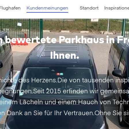
 Flughafen
Kundenmeinungen
Standort
Inspiration
 bewertete Parkhaus in Fr
Ihnen.
hichte des Herzens.Die von tausenden inspi
egnungen.Seit 2015 erfinden wir gemeins
 einem Lächeln und einem Hauch von Techno
n Dank an Sie für Ihr Vertrauen.Ohne Sie si