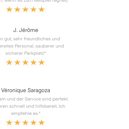
h, wenn es zum Beispiel regnet)"
J. Jérôme
r gut, sehr freundliches und
bereites Personal, sauberer und
sicherer Parkplatz"
Véronique Saragoza
am und der Service sind perfekt.
ren schnell und hilfsbereit. Ich
empfehle es."