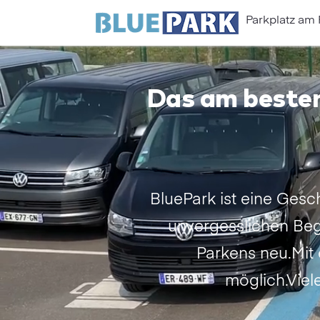
Parkplatz am
Das am besten
BluePark ist eine Gesc
unvergesslichen Beg
Parkens neu.Mit
möglich.Viele