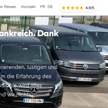
en Reisen
Kontakt
FR
DE
ankreich. Dank
rierenden, lustigen und
am die Erfahrung des
logie wird alles
nd wir nichts.